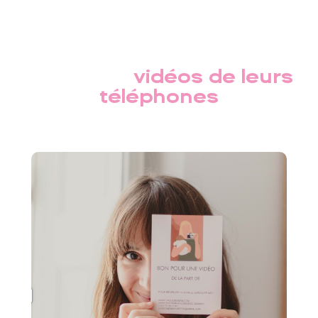
Offrez un film souvenir à
vos proches, réalisés à
partir des
vidéos de leurs
téléphones