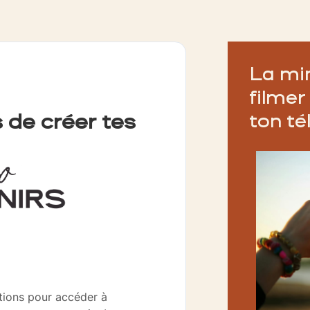
La mi
filmer
s de créer tes
ton t
ations pour accéder à