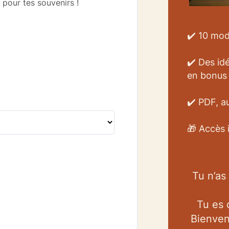
pour tes souvenirs !
✔️ 10 mod
✔️ Des id
en bonus
✔️ PDF, au
🎁 Accès 
Tu n’as
Tu es 
Bienven