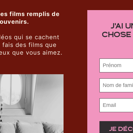
des films remplis de
ouvenirs.
J'AI 
CHOSE 
idéos qui se cachent
 fais des films que
eux que vous aimez.
JE DÉ