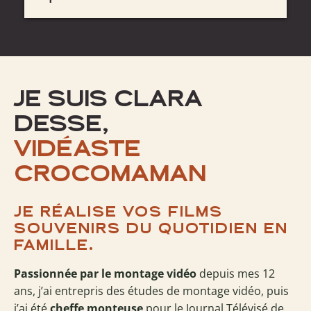
Soit tu t'amuses à faire un film souvenir, soit
tu les confies à Crocomaman et on fait
opérer la magie entre toutes tes images !
JE SUIS CLARA
DESSE,
VIDÉASTE
CROCOMAMAN
JE RÉALISE VOS FILMS
SOUVENIRS DU QUOTIDIEN EN
FAMILLE.
Passionnée par le montage vidéo
depuis mes 12
ans, j’ai entrepris des études de montage vidéo, puis
j’ai été
cheffe monteuse
pour le Journal Télévisé de