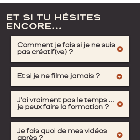
ET SI TU HÉSITES
ENCORE...
Comment je fais si je ne suis
pas créatif(ve) ?
Tu vas découvrir que la magie est déjà là.
Il suffit juste d’
apprendre à la regarder.
Et si je ne filme jamais ?
Tu vas apprendre à
oser
, à faire simple et à
créer un rituel doux.
J'ai vraiment pas le temps ...
je peux faire la formation ?
Les modules durent entre 5 et 10 minutes.
Tu peux les suivre
à ton rythme
, un par un.
Je fais quoi de mes vidéos
après ?